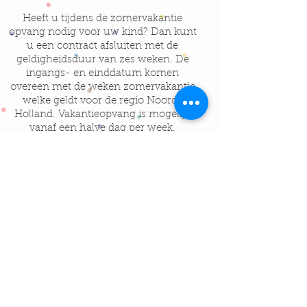
Heeft u tijdens de zomervakantie
opvang nodig voor uw kind? Dan kunt
u een contract afsluiten met de
geldigheidsduur van zes weken. De
ingangs- en einddatum komen
overeen met de weken zomervakantie
welke geldt voor de regio Noord-
Holland. Vakantieopvang is mogelijk
vanaf een halve dag per week.
Incidentele opvang
( 0 tot 12 jaar)
Naast structurele opvang, op
contractbasis, is het mogelijk om
incidentele opvang af te nemen.
Bijvoorbeeld bij een extra studiedag
op school, of omdat de thuissituatie
hierom vraagt. Deze vorm van
opvang wordt geboden aan ouders